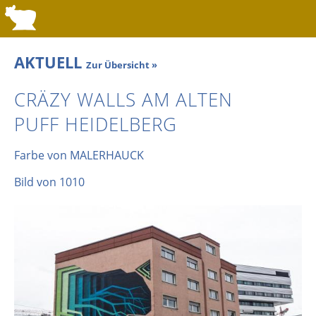
AKTUELL
Zur Übersicht »
CRÄZY WALLS AM ALTEN
PUFF HEIDELBERG
Farbe von MALERHAUCK
Bild von 1010