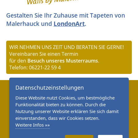
Gestalten Sie Ihr Zuhause mit Tapeten von
Malerhauck und
LondonArt
.
WIR NEHMEN UNS ZEIT UND BERATEN SIE GERNE!
Vereinbaren Sie einen Termin
für den
Besuch unseres Musterraums
.
Telefon: 06221-22 59 4
Datenschutzeinstellungen
Diese Website nutzt Cookies, um bestmögliche
Funktionalität bieten zu können. Durch die
Nutzung unserer Website erklären Sie sich damit
einverstanden, dass wir Cookies setzen.
Weitere Infos »»