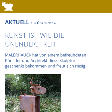
AKTUELL
Zur Übersicht »
KUNST IST WIE DIE
UNENDLICHKEIT
MALERHAUCK hat von einem befreundeten
Künstler und Architekt diese Skulptur
geschenkt bekommen und freut sich riesig.