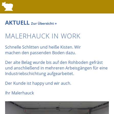
AKTUELL
Zur Übersicht »
MALERHAUCK IN WORK
Schnelle Schlitten und heiße Kisten. Wir
machen den passenden Boden dazu.
Der alte Belag wurde bis auf den Rohboden gefräst
und anschließend in mehreren Arbeisgängen für eine
Industriebschichtung aufgearbeitet.
Der Kunde ist happy und wir auch.
Ihr Malerhauck