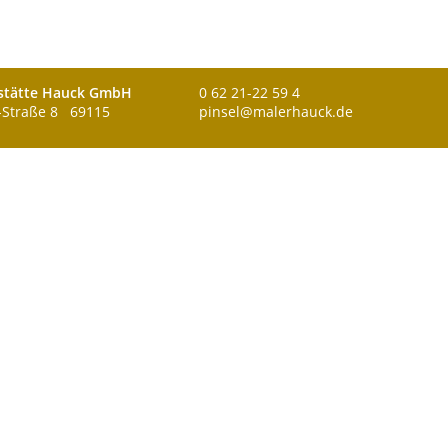
stätte Hauck GmbH
0 62 21-22 59 4
-Straße 8 69115
pinsel@malerhauck.de
ELL
Zur Übersicht »
NKTURM
DELBERG