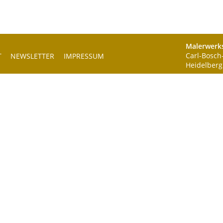
Malerwerk
Carl-Bosch
T
NEWSLETTER
IMPRESSUM
Heidelberg
AKTU
TA
HEI