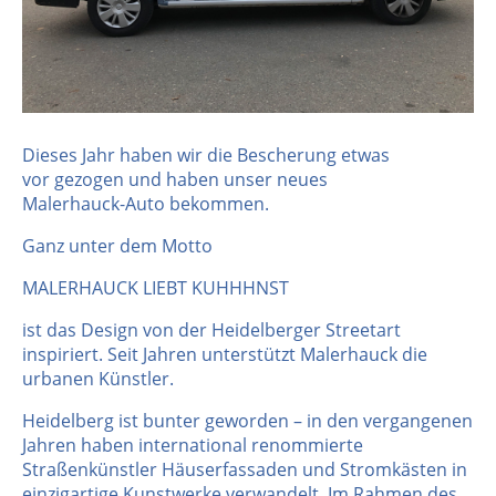
Dieses Jahr haben wir die Bescherung etwas
vor gezogen und haben unser neues
Malerhauck-Auto bekommen.
Ganz unter dem Motto
MALERHAUCK LIEBT KUHHHNST
ist das Design von der Heidelberger Streetart
inspiriert. Seit Jahren unterstützt Malerhauck die
urbanen Künstler.
Heidelberg ist bunter geworden – in den vergangenen
Jahren haben international renommierte
Straßenkünstler Häuserfassaden und Stromkästen in
einzigartige Kunstwerke verwandelt. Im Rahmen des