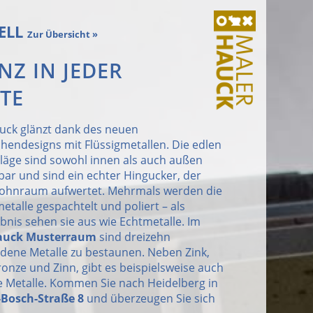
ELL
Zur Übersicht »
NZ IN JEDER
TE
uck glänzt dank des neuen
hendesigns mit Flüssigmetallen. Die edlen
äge sind sowohl innen als auch außen
ar und sind ein echter Hingucker, der
ohnraum aufwertet. Mehrmals werden die
etalle gespachtelt und poliert – als
nis sehen sie aus wie Echtmetalle. Im
auck Musterraum
sind dreizehn
edene Metalle zu bestaunen. Neben Zink,
ronze und Zinn, gibt es beispielsweise auch
e Metalle. Kommen Sie nach Heidelberg in
-Bosch-Straße 8
und überzeugen Sie sich