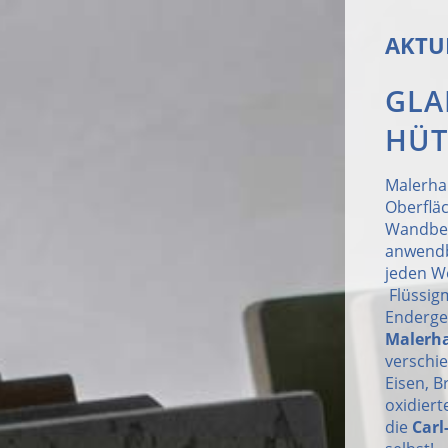
AKTU
GLA
HÜT
Malerha
Oberfläc
Wandbel
anwendb
jeden W
Flüssigm
Endergeb
Malerh
verschi
Eisen, B
oxidiert
die
Carl