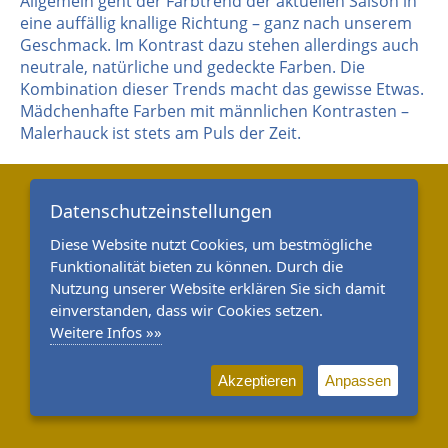
Allgemein geht der Farbtrend der aktuellen Saison in
eine auffällig knallige Richtung – ganz nach unserem
Geschmack. Im Kontrast dazu stehen allerdings auch
neutrale, natürliche und gedeckte Farben. Die
Kombination dieser Trends macht das gewisse Etwas.
Mädchenhafte Farben mit männlichen Kontrasten –
Malerhauck ist stets am Puls der Zeit.
Datenschutzeinstellungen
Diese Website nutzt Cookies, um bestmögliche
Funktionalität bieten zu können. Durch die
Nutzung unserer Website erklären Sie sich damit
einverstanden, dass wir Cookies setzen.
Weitere Infos »»
Akzeptieren
Anpassen