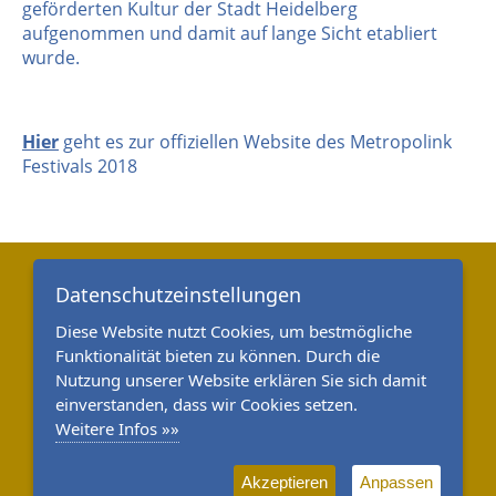
geförderten Kultur der Stadt Heidelberg
aufgenommen und damit auf lange Sicht etabliert
wurde.
Hier
geht es zur offiziellen Website des Metropolink
Festivals 2018
Datenschutzeinstellungen
Diese Website nutzt Cookies, um bestmögliche
Funktionalität bieten zu können. Durch die
Nutzung unserer Website erklären Sie sich damit
einverstanden, dass wir Cookies setzen.
Weitere Infos »»
Akzeptieren
Anpassen