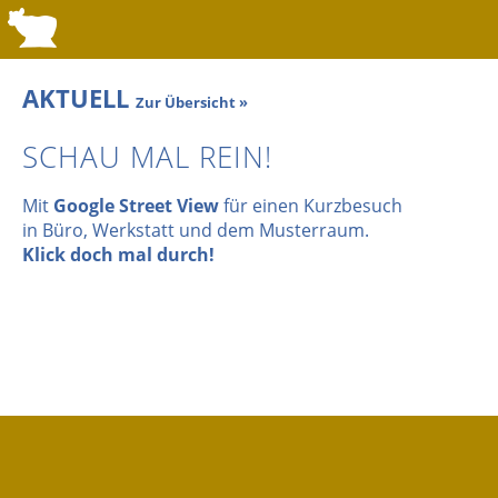
AKTUELL
Zur Übersicht »
SCHAU MAL REIN!
Mit
Google Street View
für einen Kurzbesuch
in Büro, Werkstatt und dem Musterraum.
Klick doch mal durch!