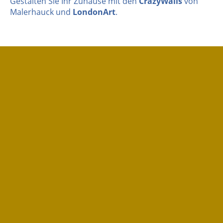
Gestalten Sie Ihr Zuhause mit den
CräzyWalls
von
Malerhauck und
LondonArt
.